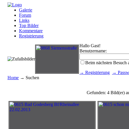
Galerie
Forum
Links
Top Bilder
Kommentare
Registrierung
Hallo Gast!
Benutzername:
Beim nächsten Besuch 
→ Registrierung
→ Passwo
Home
→ Suchen
Gefunden: 4 Bild(er) au