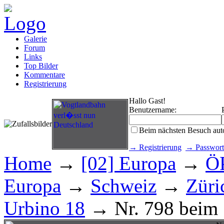
Galerie
Forum
Links
Top Bilder
Kommentare
Registrierung
Hallo Gast!
Benutzername:
Beim nächsten Besuch aut
→ Registrierung
→ Passwort
Home
→
[02] Europa
→
Ö
Europa
→
Schweiz
→
Züri
Urbino 18
→ Nr. 798 beim 