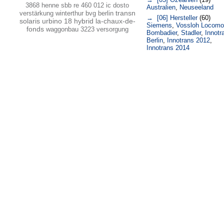
3868
henne
sbb re 460 012 ic dosto
Australien
,
Neuseeland
transn
verstärkung winterthur
bvg berlin
→ [06] Hersteller
(60)
solaris urbino 18 hybrid la-chaux-de-
Siemens
,
Vossloh Locomo
fonds
waggonbau
3223
versorgung
Bombadier
,
Stadler
,
Innotr
Berlin
,
Innotrans 2012
,
Innotrans 2014