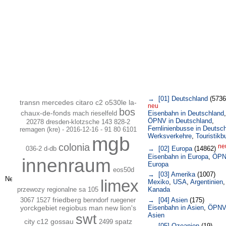
→ [01] Deutschland
(5736
transn mercedes citaro c2 o530le la-
neu
bos
chaux-de-fonds
mach
rieselfeld
Eisenbahn in Deutschland
,
ÖPNV in Deutschland
,
20278 dresden-klotzsche 143 828-2
Fernlinienbusse in Deutsc
remagen (kre) - 2016-12-16 - 91 80 6101
Werksverkehre
,
Touristikb
mgb
colonia
ne
036-2 d-db
→ [02] Europa
(14862)
Eisenbahn in Europa
,
ÖPN
innenraum
Europa
eos50d
→ [03] Amerika
(1007)
limex
Mexiko
,
USA
,
Argentinien
,
przewozy regionalne sa 105
Kanada
friedberg
3067
1527
benndorf
ruegener
→ [04] Asien
(175)
yorckgebiet
regiobus man new lion's
Eisenbahn in Asien
,
ÖPNV
Asien
swt
city c12 gossau
spatz
2499
→ [05] Ozeanien
(19)