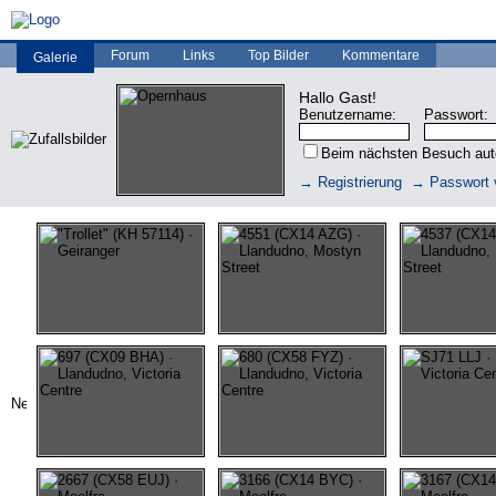
Forum
Links
Top Bilder
Kommentare
Galerie
Hallo Gast!
Benutzername:
Passwort:
Beim nächsten Besuch au
→ Registrierung
→ Passwort 